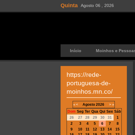
Quinta
Agosto
06 ,
2026
Início
Moinhos e Pessoa
https://rede-
portuguesa-de-
moinhos.mn.co/
«
<
Agosto
2026
>
»
Dom
Seg
Ter
Qua
Qui
Sex
Sáb
26
27
28
29
30
31
1
2
3
4
5
6
7
8
9
10
11
12
13
14
15
16
17
18
19
20
21
22