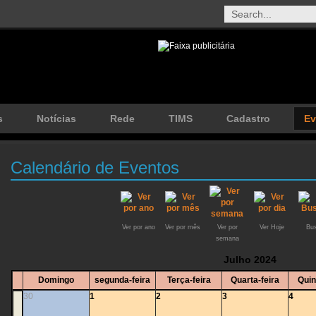
s
Notícias
Rede
TIMS
Cadastro
Ev
Calendário de Eventos
Ver por ano
Ver por mês
Ver por
Ver Hoje
Bus
semana
Julho 2024
Domingo
segunda-feira
Terça-feira
Quarta-feira
Quin
30
1
2
3
4