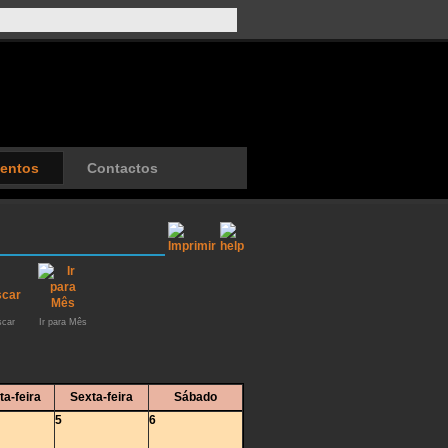
entos
Contactos
car
Ir para Mês
ta-feira
Sexta-feira
Sábado
5
6