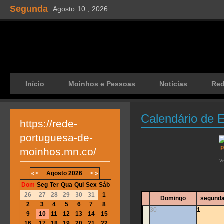
Segunda
Agosto
10 ,
2026
Início
Moinhos e Pessoas
Notícias
Re
Calendário de 
https://rede-
portuguesa-de-
moinhos.mn.co/
V
«
<
Agosto
2026
>
»
Dom
Seg
Ter
Qua
Qui
Sex
Sáb
26
27
28
29
30
31
1
Domingo
segunda
2
3
4
5
6
7
8
30
1
9
10
11
12
13
14
15
16
17
18
19
20
21
22