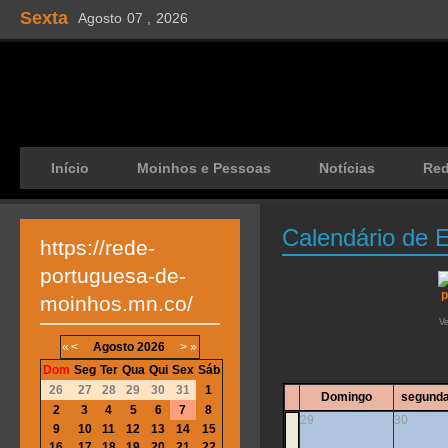
Sexta
Agosto
07 ,
2026
Início
Moinhos e Pessoas
Notícias
Re
Calendário de 
https://rede-
portuguesa-de-
moinhos.mn.co/
V
«
<
Agosto
2026
>
»
Dom
Seg
Ter
Qua
Qui
Sex
Sáb
26
27
28
29
30
31
1
Domingo
segunda
2
3
4
5
6
7
8
29
30
9
10
11
12
13
14
15
16
17
18
19
20
21
22