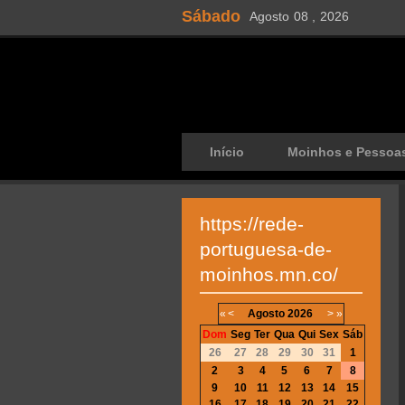
Sábado
Agosto
08 ,
2026
Início
Moinhos e Pessoa
https://rede-
portuguesa-de-
moinhos.mn.co/
«
<
Agosto
2026
>
»
Dom
Seg
Ter
Qua
Qui
Sex
Sáb
26
27
28
29
30
31
1
2
3
4
5
6
7
8
9
10
11
12
13
14
15
16
17
18
19
20
21
22