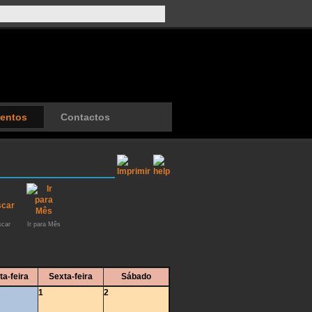
entos
Contactos
car
Ir para Mês
ta-feira
Sexta-feira
Sábado
1
2