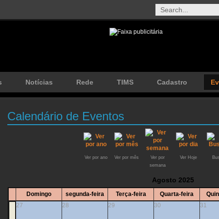
s
Notícias
Rede
TIMS
Cadastro
Ev
Calendário de Eventos
Ver por ano
Ver por mês
Ver por
Ver Hoje
Bus
semana
Agosto 2025
Domingo
segunda-feira
Terça-feira
Quarta-feira
Quin
27
28
29
30
31