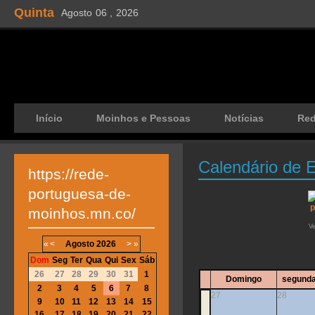
Quinta
Agosto
06 ,
2026
Início
Moinhos e Pessoas
Notícias
Re
Calendário de 
https://rede-
portuguesa-de-
moinhos.mn.co/
V
«
<
Agosto
2026
>
»
Dom
Seg
Ter
Qua
Qui
Sex
Sáb
26
27
28
29
30
31
1
Domingo
segunda
2
3
4
5
6
7
8
27
28
9
10
11
12
13
14
15
16
17
18
19
20
21
22