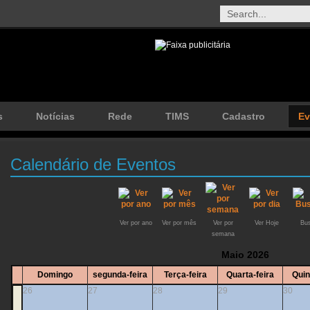
s
Notícias
Rede
TIMS
Cadastro
Ev
Calendário de Eventos
Ver por ano
Ver por mês
Ver por
Ver Hoje
Bus
semana
Maio 2026
Domingo
segunda-feira
Terça-feira
Quarta-feira
Quin
26
27
28
29
30