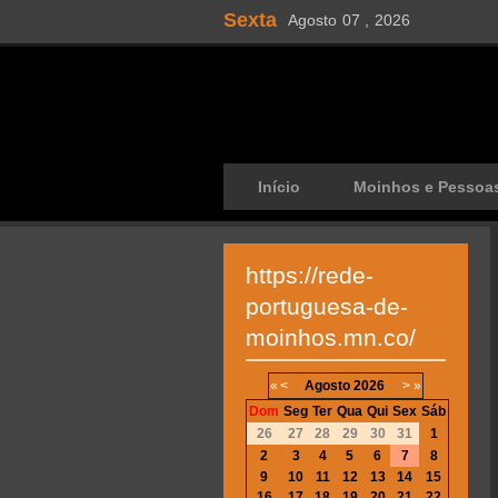
Sexta
Agosto
07 ,
2026
Início
Moinhos e Pessoa
https://rede-
portuguesa-de-
moinhos.mn.co/
«
<
Agosto
2026
>
»
Dom
Seg
Ter
Qua
Qui
Sex
Sáb
26
27
28
29
30
31
1
2
3
4
5
6
7
8
9
10
11
12
13
14
15
16
17
18
19
20
21
22