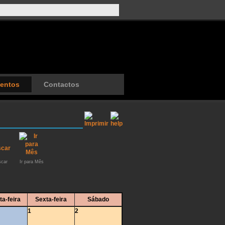
entos
Contactos
car
Ir para Mês
ta-feira
Sexta-feira
Sábado
1
2