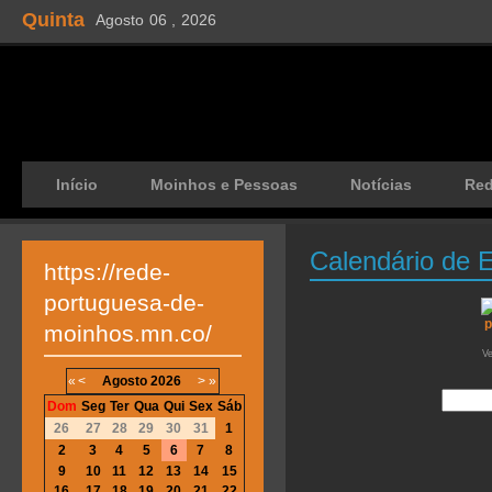
Quinta
Agosto
06 ,
2026
Início
Moinhos e Pessoas
Notícias
Re
Calendário de 
https://rede-
portuguesa-de-
moinhos.mn.co/
V
«
<
Agosto
2026
>
»
Dom
Seg
Ter
Qua
Qui
Sex
Sáb
26
27
28
29
30
31
1
2
3
4
5
6
7
8
9
10
11
12
13
14
15
16
17
18
19
20
21
22