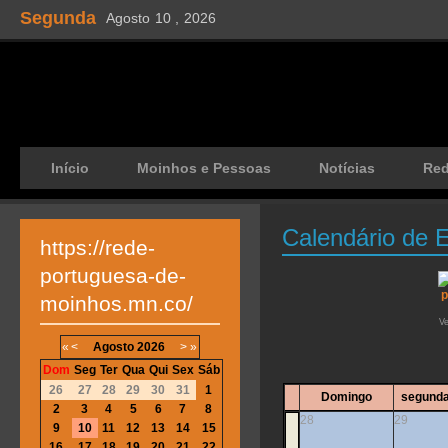
Segunda
Agosto
10 ,
2026
Início
Moinhos e Pessoas
Notícias
Re
Calendário de 
https://rede-
portuguesa-de-
moinhos.mn.co/
V
«
<
Agosto
2026
>
»
Dom
Seg
Ter
Qua
Qui
Sex
Sáb
26
27
28
29
30
31
1
Domingo
segunda
2
3
4
5
6
7
8
28
29
9
10
11
12
13
14
15
16
17
18
19
20
21
22