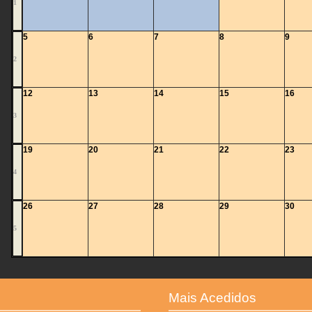
1
5
6
7
8
9
2
12
13
14
15
16
3
19
20
21
22
23
4
26
27
28
29
30
5
Mais Acedidos