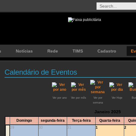
s
Notícias
Rede
TIMS
Cadastro
Ev
Calendário de Eventos
Ver por ano
Ver por mês
Ver por
Ver Hoje
Bus
semana
Janeiro 2025
Domingo
segunda-feira
Terça-feira
Quarta-feira
Quin
29
30
31
1
2