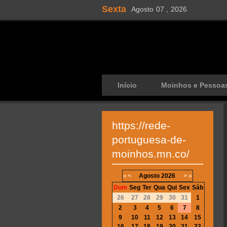
Sexta
Agosto
07 ,
2026
Início
Moinhos e Pessoa
https://rede-
portuguesa-de-
moinhos.mn.co/
«
<
Agosto
2026
>
»
Dom
Seg
Ter
Qua
Qui
Sex
Sáb
26
27
28
29
30
31
1
2
3
4
5
6
7
8
9
10
11
12
13
14
15
16
17
18
19
20
21
22