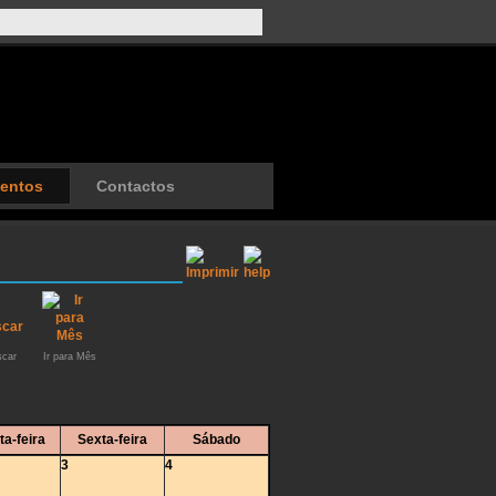
entos
Contactos
car
Ir para Mês
ta-feira
Sexta-feira
Sábado
3
4