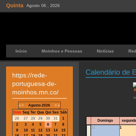
Quinta
Agosto
06 ,
2026
Início
Moinhos e Pessoas
Notícias
Re
Calendário de 
https://rede-
portuguesa-de-
moinhos.mn.co/
V
«
<
Agosto
2026
>
»
Dom
Seg
Ter
Qua
Qui
Sex
Sáb
26
27
28
29
30
31
1
Domingo
segunda
2
3
4
5
6
7
8
31
1
9
10
11
12
13
14
15
16
17
18
19
20
21
22