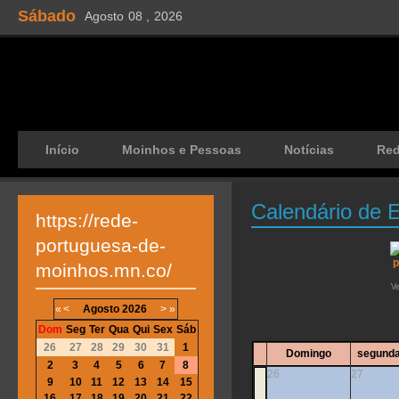
Sábado
Agosto
08 ,
2026
Início
Moinhos e Pessoas
Notícias
Re
Calendário de 
https://rede-
portuguesa-de-
moinhos.mn.co/
V
«
<
Agosto
2026
>
»
Dom
Seg
Ter
Qua
Qui
Sex
Sáb
26
27
28
29
30
31
1
Domingo
segunda
2
3
4
5
6
7
8
26
27
9
10
11
12
13
14
15
16
17
18
19
20
21
22