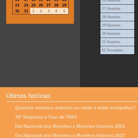
26 Outubro
23
24
25
26
27
28
29
27 Outubro
30
31
1
2
3
4
5
28 Outubro
29 Outubro
30 Outubro
31 Outubro
01 Novembro
Últimas Notícias
Quantos moinhos arderam ou estão a arder incógnitos?
16º Simpósio e Tour da TIMS
Dia Nacional dos Moinhos e Moinhos Abertos 2024
Dia Nacional dos Moinhos e Moinhos Abertos 2023