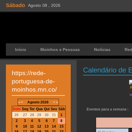
Sábado
Agosto
08 ,
2026
Início
Moinhos e Pessoas
Notícias
Re
Calendário de 
https://rede-
portuguesa-de-
moinhos.mn.co/
V
«
<
Agosto
2026
>
»
Dom
Seg
Ter
Qua
Qui
Sex
Sáb
Eventos para a semana :
26
27
28
29
30
31
1
2
3
4
5
6
7
8
9
10
11
12
13
14
15
16
17
18
19
20
21
22