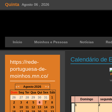
Quinta
Agosto
06 ,
2026
Início
Moinhos e Pessoas
Notícias
Re
Calendário de 
https://rede-
portuguesa-de-
moinhos.mn.co/
V
«
<
Agosto
2026
>
»
Dom
Seg
Ter
Qua
Qui
Sex
Sáb
26
27
28
29
30
31
1
Domingo
segunda
2
3
4
5
6
7
8
1
2
9
10
11
12
13
14
15
16
17
18
19
20
21
22