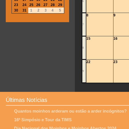
6
23
24
25
26
27
28
29
30
31
1
2
3
4
5
8
9
7
15
16
8
22
23
9
Últimas Notícias
Quantos moinhos arderam ou estão a arder incógnitos?
16º Simpósio e Tour da TIMS
Dia Nacional dos Moinhos e Moinhos Abertos 2024