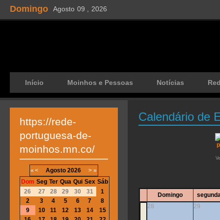
Domingo
Agosto
09 ,
2026
Início
Moinhos e Pessoas
Notícias
Re
Calendário de 
https://rede-
portuguesa-de-
moinhos.mn.co/
V
«
<
Agosto
2026
>
»
Dom
Seg
Ter
Qua
Qui
Sex
Sáb
26
27
28
29
30
31
1
Domingo
segunda
2
3
4
5
6
7
8
28
29
9
10
11
12
13
14
15
16
17
18
19
20
21
22