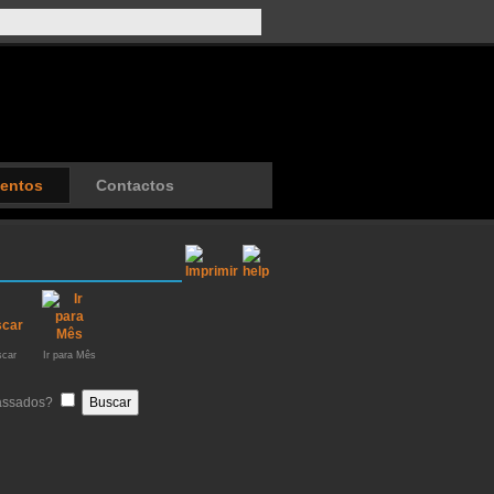
entos
Contactos
car
Ir para Mês
passados?