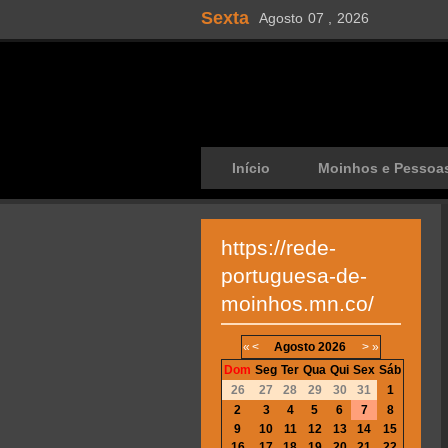
Sexta
Agosto
07 ,
2026
Início
Moinhos e Pessoa
https://rede-
portuguesa-de-
moinhos.mn.co/
«
<
Agosto
2026
>
»
Dom
Seg
Ter
Qua
Qui
Sex
Sáb
26
27
28
29
30
31
1
2
3
4
5
6
7
8
9
10
11
12
13
14
15
16
17
18
19
20
21
22