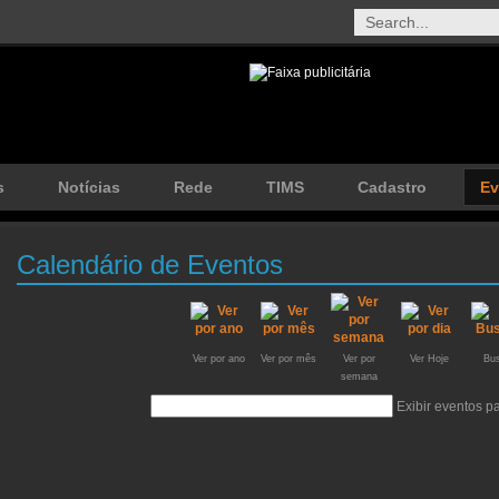
s
Notícias
Rede
TIMS
Cadastro
Ev
Calendário de Eventos
Ver por ano
Ver por mês
Ver por
Ver Hoje
Bus
semana
Exibir eventos 