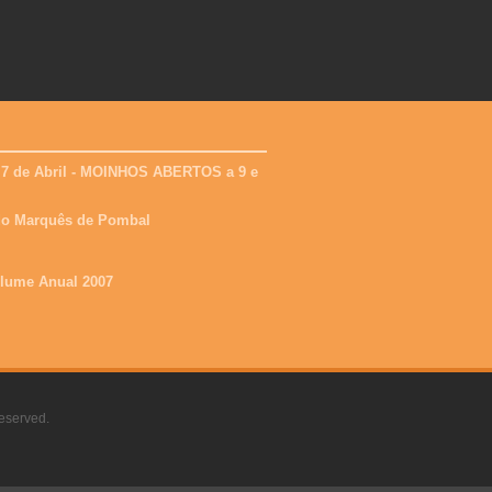
 7 de Abril - MOINHOS ABERTOS a 9 e
 do Marquês de Pombal
olume Anual 2007
eserved.