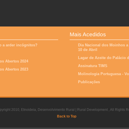
Mais Acedidos
 a arder incógnitos?
Dia Nacional dos Moinhos a
10 de Abril
Lagar de Azeite do Palácio
os Abertos 2024
Assinatura TIMS
os Abertos 2023
Molinologia Portuguesa - V
Publicações
yright 2010, Etnoideia, Desenvolvimento Rural | Rural Development , All Rights R
Back to Top