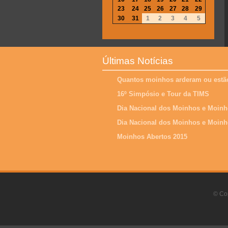
23
24
25
26
27
28
29
30
31
1
2
3
4
5
Últimas Notícias
Quantos moinhos arderam ou estão
16º Simpósio e Tour da TIMS
Dia Nacional dos Moinhos e Moinh
Dia Nacional dos Moinhos e Moinh
Moinhos Abertos 2015
© Cop