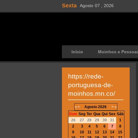
Sexta
Agosto
07 ,
2026
Início
Moinhos e Pessoa
https://rede-
portuguesa-de-
moinhos.mn.co/
«
<
Agosto
2026
>
»
Dom
Seg
Ter
Qua
Qui
Sex
Sáb
26
27
28
29
30
31
1
2
3
4
5
6
7
8
9
10
11
12
13
14
15
16
17
18
19
20
21
22