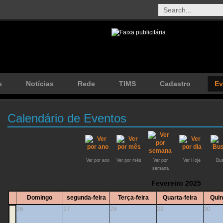
s
Notícias
Rede
TIMS
Cadastro
Ev
Calendário de Eventos
Ver por ano
Ver por mês
Ver por
Ver Hoje
Bus
semana
Fevereiro 2025
Domingo
segunda-feira
Terça-feira
Quarta-feira
Quin
26
27
28
29
30