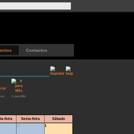
entos
Contactos
car
Ir para Mês
ta-feira
Sexta-feira
Sábado
31
1