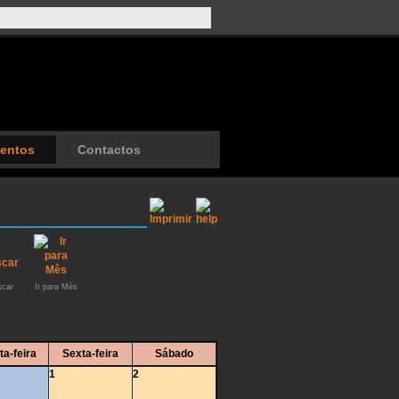
entos
Contactos
car
Ir para Mês
ta-feira
Sexta-feira
Sábado
1
2