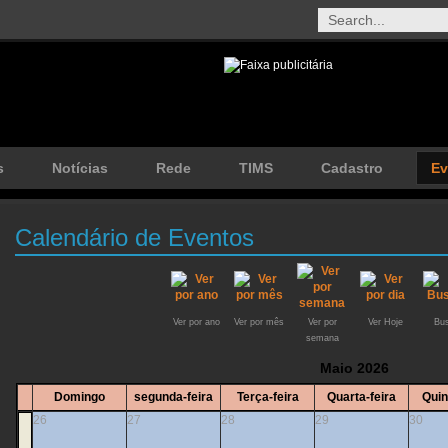
s
Notícias
Rede
TIMS
Cadastro
Ev
Calendário de Eventos
Ver por ano
Ver por mês
Ver por
Ver Hoje
Bus
semana
Maio 2026
Domingo
segunda-feira
Terça-feira
Quarta-feira
Quin
26
27
28
29
30