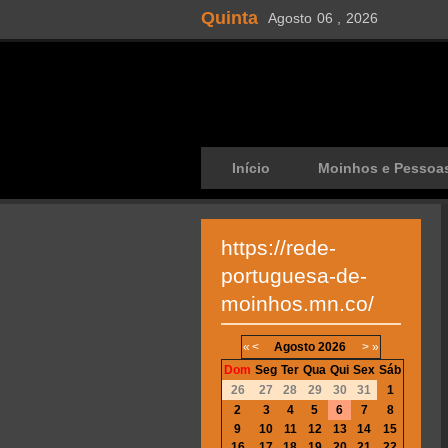
Quinta
Agosto
06 ,
2026
Início
Moinhos e Pessoa
https://rede-
portuguesa-de-
moinhos.mn.co/
«
<
Agosto
2026
>
»
Dom
Seg
Ter
Qua
Qui
Sex
Sáb
26
27
28
29
30
31
1
2
3
4
5
6
7
8
9
10
11
12
13
14
15
16
17
18
19
20
21
22