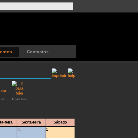
entos
Contactos
car
Ir para Mês
ta-feira
Sexta-feira
Sábado
31
1