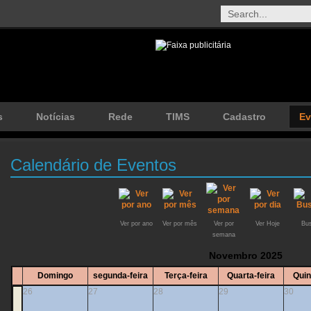
s
Notícias
Rede
TIMS
Cadastro
Ev
Calendário de Eventos
Ver por ano
Ver por mês
Ver por
Ver Hoje
Bus
semana
Novembro 2025
Domingo
segunda-feira
Terça-feira
Quarta-feira
Quin
26
27
28
29
30