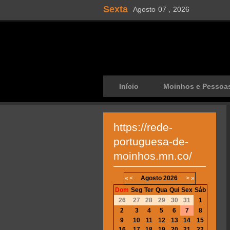
Sexta
Agosto
07 ,
2026
Início
Moinhos e Pessoa
https://rede-
portuguesa-de-
moinhos.mn.co/
«
<
Agosto
2026
>
»
Dom
Seg
Ter
Qua
Qui
Sex
Sáb
26
27
28
29
30
31
1
2
3
4
5
6
7
8
9
10
11
12
13
14
15
16
17
18
19
20
21
22