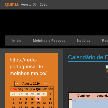
Quinta
Agosto
06 ,
2026
Início
Moinhos e Pessoas
Notícias
Re
Calendário de 
https://rede-
portuguesa-de-
moinhos.mn.co/
V
«
<
Agosto
2026
>
»
Dom
Seg
Ter
Qua
Qui
Sex
Sáb
26
27
28
29
30
31
1
Domingo
segunda
2
3
4
5
6
7
8
28
29
9
10
11
12
13
14
15
16
17
18
19
20
21
22