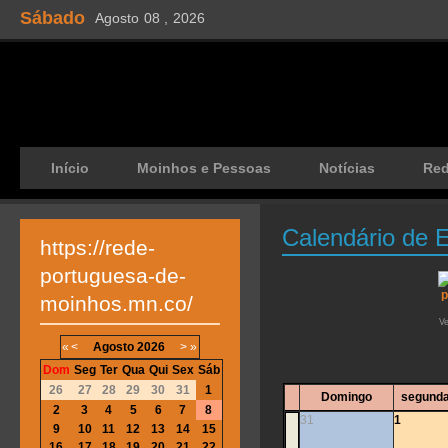
Sábado
Agosto
08 ,
2026
Início
Moinhos e Pessoas
Notícias
Re
Calendário de 
https://rede-
portuguesa-de-
moinhos.mn.co/
V
«
<
Agosto
2026
>
»
Dom
Seg
Ter
Qua
Qui
Sex
Sáb
26
27
28
29
30
31
1
Domingo
segunda
2
3
4
5
6
7
8
31
1
9
10
11
12
13
14
15
16
17
18
19
20
21
22