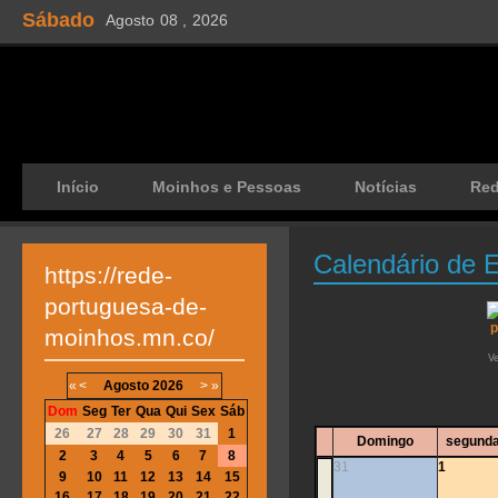
Sábado
Agosto
08 ,
2026
Início
Moinhos e Pessoas
Notícias
Re
Calendário de 
https://rede-
portuguesa-de-
moinhos.mn.co/
V
«
<
Agosto
2026
>
»
Dom
Seg
Ter
Qua
Qui
Sex
Sáb
26
27
28
29
30
31
1
Domingo
segunda
2
3
4
5
6
7
8
31
1
9
10
11
12
13
14
15
16
17
18
19
20
21
22