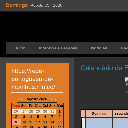
Domingo
Agosto
09 ,
2026
Início
Moinhos e Pessoas
Notícias
Re
Calendário de 
https://rede-
portuguesa-de-
moinhos.mn.co/
V
«
<
Agosto
2026
>
»
Dom
Seg
Ter
Qua
Qui
Sex
Sáb
26
27
28
29
30
31
1
Domingo
segunda
2
3
4
5
6
7
8
26
27
9
10
11
12
13
14
15
16
17
18
19
20
21
22