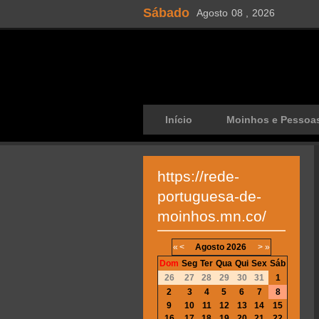
Sábado
Agosto
08 ,
2026
Início
Moinhos e Pessoa
https://rede-
portuguesa-de-
moinhos.mn.co/
«
<
Agosto
2026
>
»
Dom
Seg
Ter
Qua
Qui
Sex
Sáb
26
27
28
29
30
31
1
2
3
4
5
6
7
8
9
10
11
12
13
14
15
16
17
18
19
20
21
22