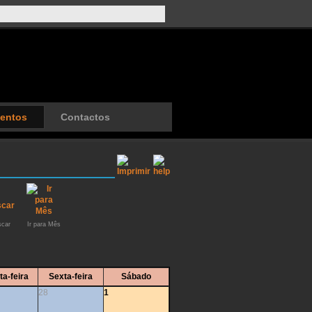
entos
Contactos
car
Ir para Mês
ta-feira
Sexta-feira
Sábado
28
1