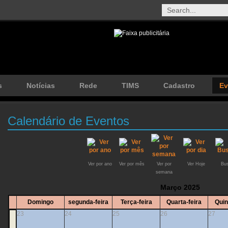
s
Notícias
Rede
TIMS
Cadastro
Ev
Calendário de Eventos
Ver por ano
Ver por mês
Ver por
Ver Hoje
Bus
semana
Março 2025
Domingo
segunda-feira
Terça-feira
Quarta-feira
Quin
23
24
25
26
27