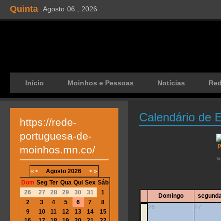
Quinta
Agosto
06 ,
2026
Início
Moinhos e Pessoas
Notícias
Re
Calendário de 
https://rede-
portuguesa-de-
moinhos.mn.co/
V
«
<
Agosto
2026
>
»
Dom
Seg
Ter
Qua
Qui
Sex
Sáb
26
27
28
29
30
31
1
Domingo
segunda
2
3
4
5
6
7
8
26
27
9
10
11
12
13
14
15
16
17
18
19
20
21
22