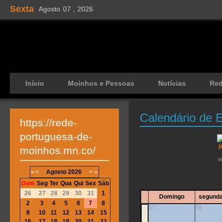
Sexta
Agosto
07 ,
2026
Início
Moinhos e Pessoas
Notícias
Re
Calendário de 
https://rede-
portuguesa-de-
moinhos.mn.co/
V
«
<
Agosto
2026
>
»
Dom
Seg
Ter
Qua
Qui
Sex
Sáb
26
27
28
29
30
31
1
Domingo
segunda
2
3
4
5
6
7
8
27
28
9
10
11
12
13
14
15
16
17
18
19
20
21
22