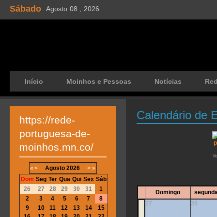
Sábado
Agosto
08 ,
2026
Início
Moinhos e Pessoas
Notícias
Re
Calendário de 
https://rede-
portuguesa-de-
moinhos.mn.co/
V
«
<
Agosto
2026
>
»
Dom
Seg
Ter
Qua
Qui
Sex
Sáb
26
27
28
29
30
31
1
Domingo
segunda
2
3
4
5
6
7
8
27
28
9
10
11
12
13
14
15
16
17
18
19
20
21
22